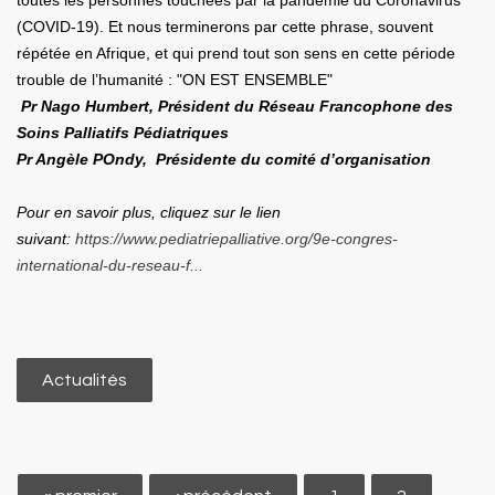
toutes les personnes touchées par la pandémie du Coronavirus
(COVID-19). Et nous terminerons par cette phrase, souvent
répétée en Afrique, et qui prend tout son sens en cette période
trouble de l’humanité : "ON EST ENSEMBLE"
Pr Nago Humbert, Président du Réseau Francophone des
Soins Palliatifs Pédiatriques
Pr Angèle POndy, Présidente du comité d’organisation
Pour en savoir plus, cliquez sur le lien
suivant:
https://www.pediatriepalliative.org/9e-congres-
international-du-reseau-f...
Actualités
Pages