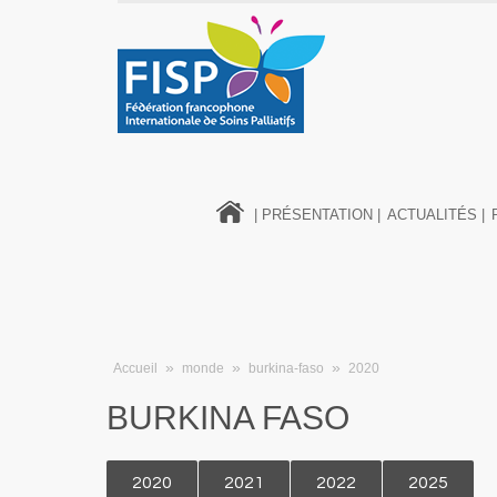
| PRÉSENTATION |
ACTUALITÉS |
»
»
»
Accueil
monde
burkina-faso
2020
BURKINA FASO
2020
2021
2022
2025