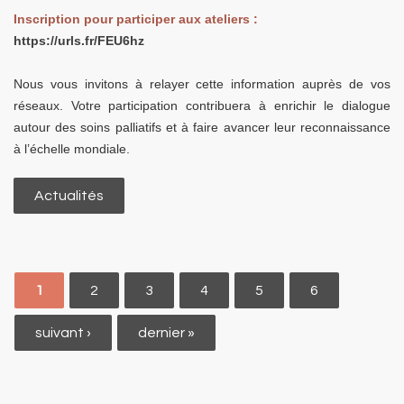
Inscription pour participer aux ateliers :
https://urls.fr/FEU6hz
Nous vous invitons à relayer cette information auprès de vos
réseaux. Votre participation contribuera à enrichir le dialogue
autour des soins palliatifs et à faire avancer leur reconnaissance
à l’échelle mondiale.
Actualités
Pages
1
2
3
4
5
6
suivant ›
dernier »