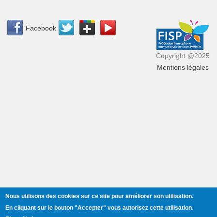
Facebook
Copyright @2025
Mentions légales
Lire la suite
de Hommage en ligne au Dr Balfour Mount
(1939-2025)
35ᵉ Congrès annuel de l’AQSP – Appel à
communications
L’Association québécoise de soins palliatifs (AQSP)
a le
plaisir d’annoncer la tenue de son
35ᵉ Congrès annuel
, qui se
déroulera
les
Lire la suite
de 35ᵉ Congrès annuel de l’AQSP – Appel à
Nous utilisons des cookies sur ce site pour améliorer son utilisation.
communications
En cliquant sur le bouton
"Accepter"
vous autorisez cette utilisation.